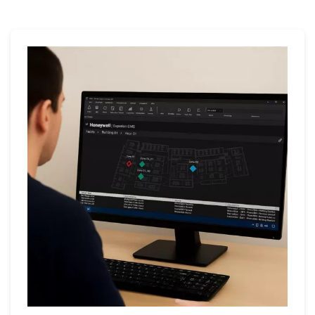
espectroscopia, tecnología de cartuchos
electroquímicos, tecnología de perlas
catalíticas, tecnologías infrarrojas y
tecnología colorimétrica de cinta de papel
(Chemcassette®). La tecnología de
cartucho electroquímico ofrece niveles de
detección de partes por millón (ppm),
mientras que la tecnología de cinta de
papel Chemcassette ofrece niveles de
detección de partes por mil millones (ppb).