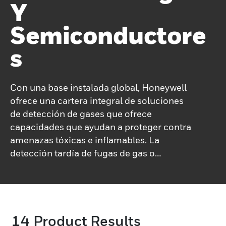
Y
Semiconductore
S
Con una base instalada global, Honeywell
ofrece una cartera integral de soluciones
de detección de gases que ofrece
capacidades que ayudan a proteger contra
amenazas tóxicas e inflamables. La
detección tardía de fugas de gas o
incendios plantea riesgos importantes para
la propiedad, el medio ambiente y la vida
humana. La cartera de detección de gases
de alta tecnología de Honeywell utiliza una
14
Product Results
variedad de tecnologías, que incluyen