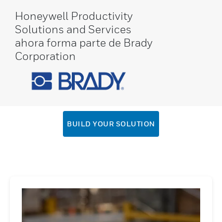
modelos ultrarresistentes (fijos y portátiles)
Honeywell Productivity
hasta software, servicio y repuestos para
Solutions and Services
impresoras. , Honeywell ofrece una amplia
ahora forma parte de Brady
gama de soluciones para cualquier entorno
Corporation
o aplicación de impresión.
BUILD YOUR SOLUTION