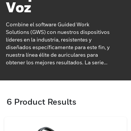
Voz
Combine el software Guided Work
Solutions (GWS) con nuestros dispositivos
líderes en la industria, resistentes y
diseñados específicamente para este fin, y
nuestra línea élite de auriculares para
obtener los mejores resultados. La serie
A700x de Honeywell está diseñada para
integrarse con el software GWS y ofrecer un
rendimiento favorable en reconocimiento
de voz, texto a voz, comunicaciones por
6
Product Results
radio y Bluetooth, duración de la batería y
mucho más.