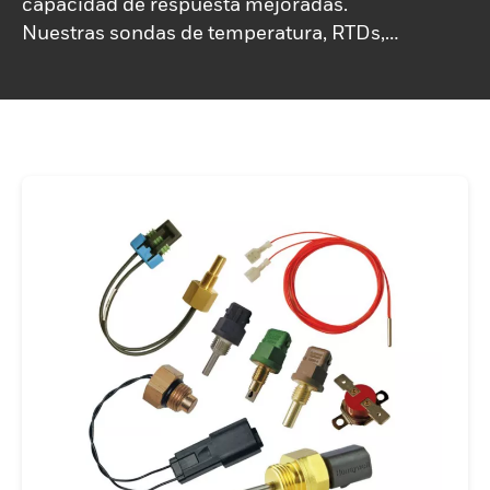
capacidad de respuesta mejoradas.
Nuestras sondas de temperatura, RTDs,
termostatos, calentadores flexibles y
termistores están diseñados para
maximizar el rendimiento de los
componentes y productos para casi
cualquier aplicación. Nuestros sensores
presentan precisión y estabilidad
mejoradas con sólidas plataformas
tecnológicas estándar. Los sensores de
temperatura de Honeywell están diseñados
con una amplia variedad de carcasas y
estilos de terminación y plataformas fáciles
de personalizar.