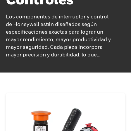
Los componentes de interruptor y control
de Honeywell están diseñados según
especificaciones exactas para lograr un
mayor rendimiento, mayor productividad y
mayor seguridad. Cada pieza incorpora
mayor precisión y durabilidad, lo que
mejora el rendimiento y la resistencia. Para
nuestros clientes, esto puede reducir los
gastos y costos operativos. Nuestra
presencia y canales globales ayudan a fijar
precios competitivos para dichos
componentes para la aplicación elegida y
brindar soporte técnico inmediato. Si bien
las soluciones de control e interruptores de
Honeywell son adecuadas para una amplia
gama de aplicaciones básicas y complejas,