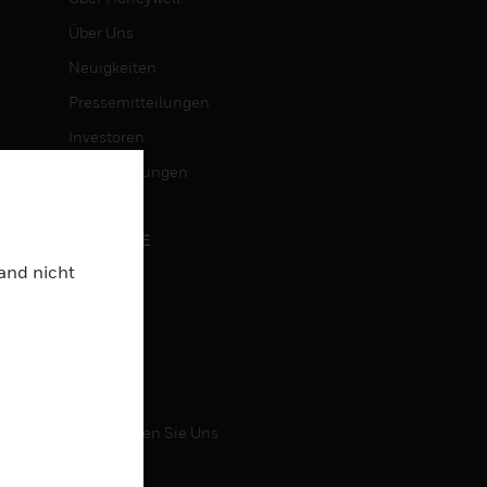
Über Uns
Neuigkeiten
Pressemitteilungen
Investoren
Veranstaltungen
KARRIERE
Land nicht
Karriere
Jobsuche
KONTAKT
Kontaktieren Sie Uns
Support