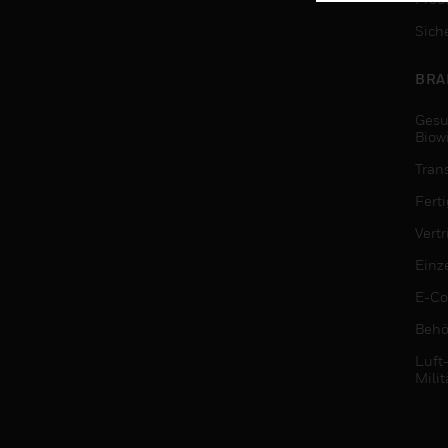
Sich
BRA
Gesu
Biow
Tran
Fert
Vert
Einz
E-C
Behö
Luft
Milit