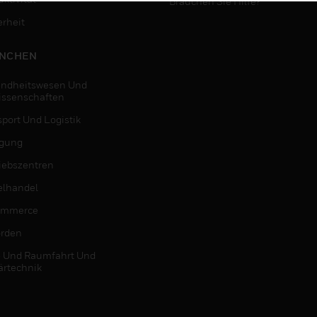
Brauchen Sie Hilfe?
erheit
NCHEN
ndheitswesen Und
issenschaften
sport Und Logistik
igung
riebszentren
elhandel
ommerce
rden
- Und Raumfahrt Und
ärtechnik