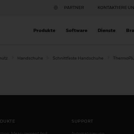
PARTNER
KONTAKTIERE U
Produkte
Software
Dienste
Br
hutz
Handschuhe
Schnittfeste Handschuhe
ThermoPl
DUKTE
SUPPORT
ction, Measurement And
Automatisierung