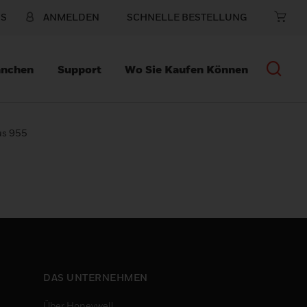
NS
ANMELDEN
SCHNELLE BESTELLUNG
anchen
Support
Wo Sie Kaufen Können
us 955
DAS UNTERNEHMEN
Über Honeywell