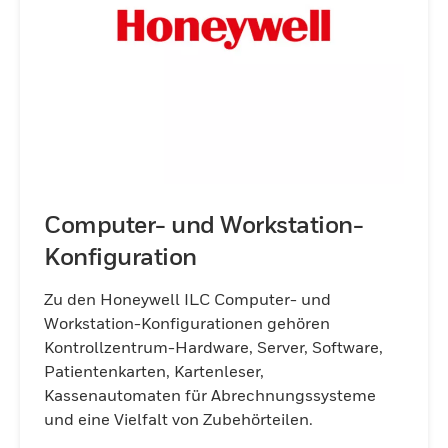
Komponenten als
Kommunikationsknotenpunkt dienen und
alle Aspekte des Systems für
Echtzeitüberwachung und -verwaltung
integrieren. Die für Krankenhäuser,
Pflegeheime und andere
Pflegeeinrichtungen konzipierten
Intelligent Life Care-Rufsysteme von
Honeywell gewährleisten eine schnelle,
Computer- und Workstation-
zuverlässige Kommunikation und
Konfiguration
verbessern die Patientenversorgung und
Betriebseffizienz.
Zu den Honeywell ILC Computer- und
Workstation-Konfigurationen gehören
Kontrollzentrum-Hardware, Server, Software,
Patientenkarten, Kartenleser,
Kassenautomaten für Abrechnungssysteme
und eine Vielfalt von Zubehörteilen.