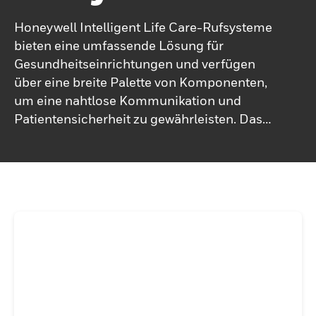
Honeywell Intelligent Life Care-Rufsysteme
bieten eine umfassende Lösung für
Gesundheitseinrichtungen und verfügen
über eine breite Palette von Komponenten,
um eine nahtlose Kommunikation und
Patientensicherheit zu gewährleisten. Das
System umfasst wesentliche Komponenten
für Dienst- und Patientenzimmer, sodass
das Personal effizient auf die Bedürfnisse
der Patienten reagieren kann. Es bietet
auch eigenständige Rufsysteme für stärker
lokalisierte Anwendungen und flexiblen
Einsatz. Korridorkomponenten wie visuelle
und akustische Indikatoren helfen dem
Personal, Anrufstandorte schnell zu
identifizieren, während zentrale