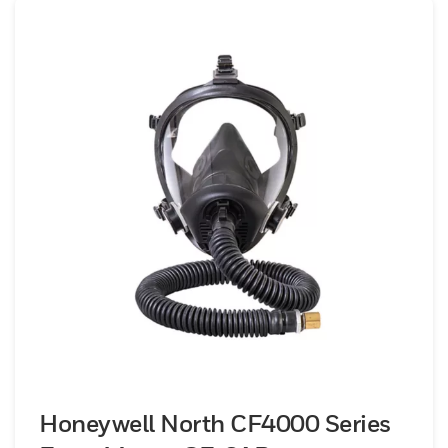
Mitarbeiter.Entscheiden Sie sich für die
Umluft-Masken von Honeywell und die
Sicherheit in IDLH-Umgebungen erhöhen.
Profitieren Sie von der
Benutzerfreundlichkeit, Austauschbarkeit
und Langlebigkeit und bieten Sie Ihren
Mitarbeitern Atemkomfort in den meisten
gefährlichen Umgebungen.
Honeywell North CF4000 Series