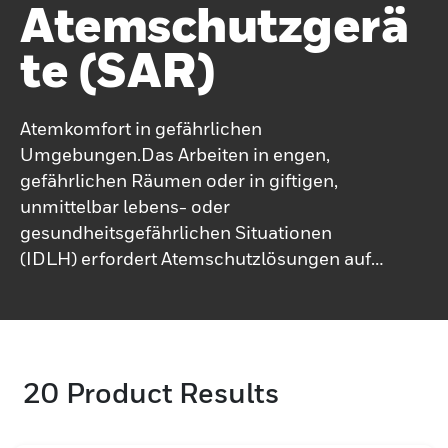
Atemschutzgerä
Te (SAR)
Atemkomfort in gefährlichen
Umgebungen.Das Arbeiten in engen,
gefährlichen Räumen oder in giftigen,
unmittelbar lebens- oder
gesundheitsgefährlichen Situationen
(IDLH) erfordert Atemschutzlösungen auf
höchstem Niveau.Bereitstellung
erstklassiger Komfort, Passform und
Zuverlässigkeit: Die Umluft-
Atemschutzgeräte von Honeywell bieten
20
Product Results
hervorragenden Schutz, Komfort und
einfache Bedienung und sorgen für die
Sicherheit und Produktivität der