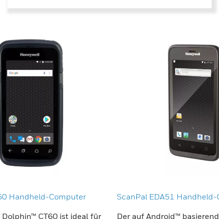
60 Handheld-Computer
ScanPal EDA51 Handheld-
 Dolphin™ CT60 ist ideal für
Der auf Android™ basieren