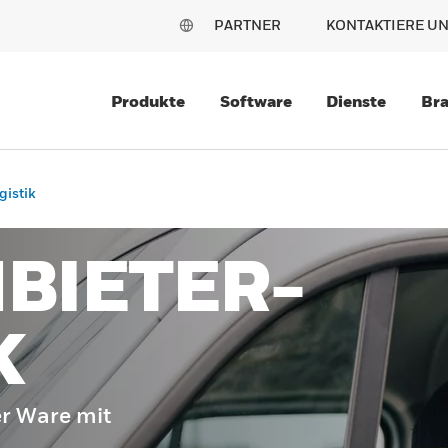
PARTNER
KONTAKTIERE U
Produkte
Software
Dienste
Br
gistik
BIETER-
K
er Ware mit