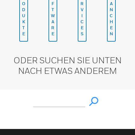
O
F
R
A
D
T
V
N
U
W
I
C
K
A
C
H
T
R
E
E
E
E
S
N
ODER SUCHEN SIE UNTEN
NACH ETWAS ANDEREM