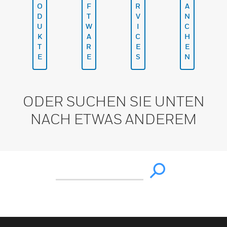
O
F
R
A
D
T
V
N
U
W
I
C
K
A
C
H
T
R
E
E
E
E
S
N
ODER SUCHEN SIE UNTEN
NACH ETWAS ANDEREM