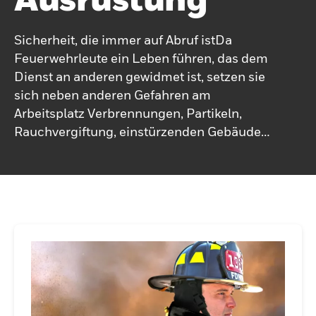
Sicherheit, die immer auf Abruf istDa
Feuerwehrleute ein Leben führen, das dem
Dienst an anderen gewidmet ist, setzen sie
sich neben anderen Gefahren am
Arbeitsplatz Verbrennungen, Partikeln,
Rauchvergiftung, einstürzenden Gebäuden
und Hitzestress aus. Mit den NFPA-
zertifizierten Produkten von Honeywell
können Ersthelfer darauf vertrauen, dass
sie bei jedem Anruf geschützt sind. Von der
renommierten Einsatzausrüstung und
Helmen von Honeywell Morning Pride® bis
hin zu einer Auswahl an Hauben,
Handschuhen und Stiefeln – die Feuerwehr
vertraut seit fast einem Jahrhundert auf
unsere leistungsstarke Ausrüstung.