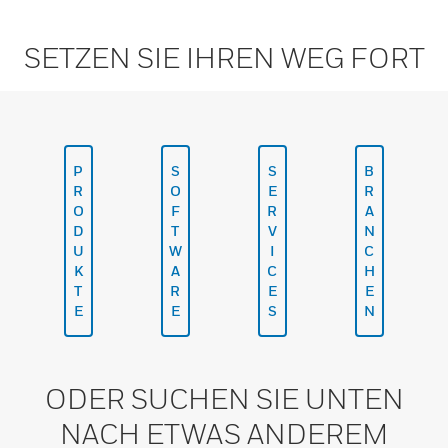
SETZEN SIE IHREN WEG FORT
P
S
S
B
R
O
E
R
O
F
R
A
D
T
V
N
U
W
I
C
K
A
C
H
T
R
E
E
E
E
S
N
ODER SUCHEN SIE UNTEN
NACH ETWAS ANDEREM