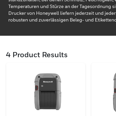
Temperaturen und Stürze an der Tagesordnung s
Drucker von Honeywell liefern jederzeit und jeder
robusten und zuverlässigen Beleg- und Etikette
Sie es brauchen. Unsere große Auswahl an energi
mobilen Druckern mit langer Akkulaufzeit ist für 
unter harten Einsatzbedingungen konzipiert, bei
Feuchtigkeit, extreme Temperaturen und Stürze a
4
Product Results
Tagesordnung sind.