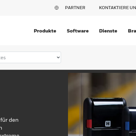
PARTNER
KONTAKTIERE U
Produkte
Software
Dienste
Br
 für den
n
 extreme