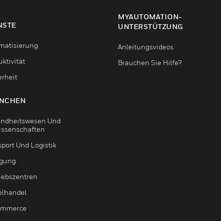
MYAUTOMATION-
NSTE
UNTERSTÜTZUNG
matisierung
Anleitungsvideos
ktivität
Brauchen Sie Hilfe?
erheit
NCHEN
ndheitswesen Und
issenschaften
sport Und Logistik
igung
riebszentren
elhandel
ommerce