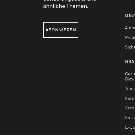
ähnliche Themen.
DIE
Auto
ABONNIEREN
Produ
Sich
BRA
Gesu
Biow
Tran
Fert
Vert
Einz
E-C