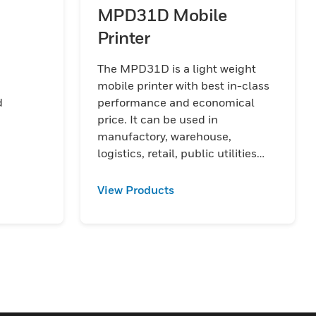
MPD31D Mobile
Printer
The MPD31D is a light weight
mobile printer with best in-class
d
performance and economical
price. It can be used in
manufactory, warehouse,
logistics, retail, public utilities
rt und
and healthcare, healthcare.
nd
View Products