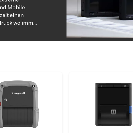
ind.Mobile
zeit einen
ndruck wo immer
eeffizienten
den Einsatz
 denen Schmutz,
n der