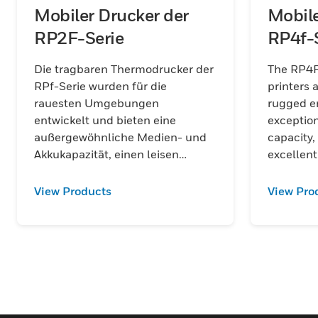
Mobiler Drucker der
Mobile
RP2F-Serie
RP4f-
Die tragbaren Thermodrucker der
The RP4F
RPf-Serie wurden für die
printers 
rauesten Umgebungen
rugged e
entwickelt und bieten eine
exception
außergewöhnliche Medien- und
capacity,
Akkukapazität, einen leisen
excellent
Betrieb und ein hervorragendes
increase 
Preis-Leistungs-Verhältnis.
downtime
View Products
View Pro