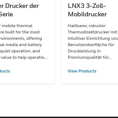
r Drucker der
LNX3 3-Zoll-
Serie
Mobildrucker
 mobile thermal
Haltbarer, robuster
are built for the most
Thermodirektdrucker mit
nvironments, offering
intuitiver Einrichtung un
al media and battery
Benutzeroberfläche für
 quiet operation, and
Druckleistung in
 value to help operations
Premiumqualität für
efficiency and minimize
Anwendungen in Transpo
.
Logistik, Einzelhandel u
ducts
View Products
Fertigung.