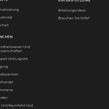
UNTERSTÜTZUNG
matisierung
Anleitungsvideos
ktivität
Brauchen Sie Hilfe?
erheit
NCHEN
ndheitswesen Und
issenschaften
sport Und Logistik
igung
riebszentren
elhandel
ommerce
rden
- Und Raumfahrt Und