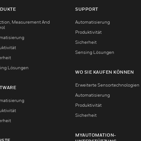
DUKTE
SUPPORT
ction, Measurement And
Automatisierung
rol
Produktivität
matisierung
Sicherheit
ktivität
Sensing Lösungen
erheit
ing Lösungen
WO SIE KAUFEN KÖNNEN
Erweiterte Sensortechnologien
TWARE
Automatisierung
matisierung
Produktivität
ktivität
Sicherheit
erheit
MYAUTOMATION-
NSTE