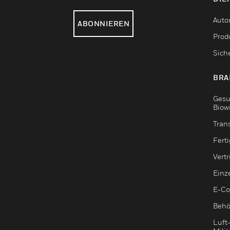
Auto
ABONNIEREN
Produ
Sich
BRA
Gesu
Biow
Tran
Fert
Vert
Einz
E-C
Behö
Luft