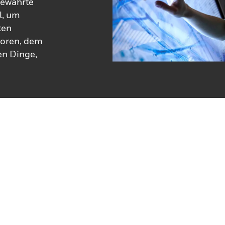
 bewährte
l, um
ten
soren, dem
en Dinge,
mischen
nd
ene Leistung