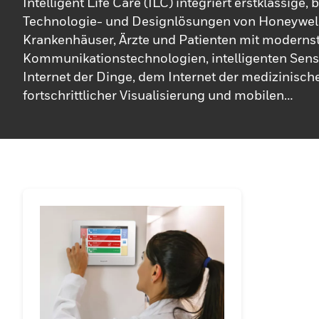
Intelligent Life Care (ILC) integriert erstklassige,
Technologie- und Designlösungen von Honeywel
Krankenhäuser, Ärzte und Patienten mit moderns
Kommunikationstechnologien, intelligenten Sen
Internet der Dinge, dem Internet der medizinisch
fortschrittlicher Visualisierung und mobilen
Computerplattformen zu verbinden. Diese dyna
Kombinationen schaffen neue Funktionalitäten u
Innovationen in Gesundheitsanwendungen, die
Gesundheitseinrichtungen weltweit eine überleg
und einen wirtschaftlichen Mehrwert bringen.