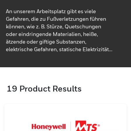
An unserem Arbeitsplatz gibt es viele
Gefahren, die zu Fußverletzungen führen
können, wie z. B. Stürze, Quetschungen
oder eindringende Materialien, heiße,
ätzende oder giftige Substanzen,
elektrische Gefahren, statische Elektrizität
oder rutschige Oberflächen. Das Tragen
der richtigen Sicherheitsschuhe kann Sie
daher vor Verletzungen schützen.
Honeywell Protective Footwear bietet Ihnen
19
Product Results
im Labor getestete Sicherheitsschuhe, die
den Schutz Ihrer Füße und eine optimale
Passform gewährleisten, damit sie auch bei
längerem Tragen bequem sind. In Europa
Honeywell Schutzschuhe bietet die
vertrauenswürdigsten Marken in dieser