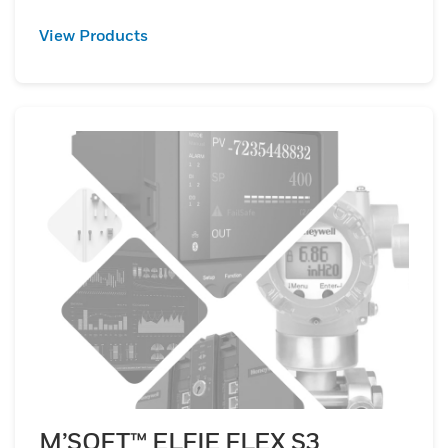
View Products
M’SOFT™ ELFIE FLEX S3