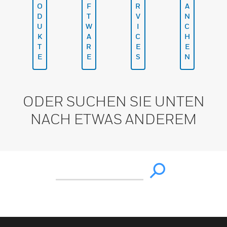
O
F
R
A
D
T
V
N
U
W
I
C
K
A
C
H
T
R
E
E
E
E
S
N
ODER SUCHEN SIE UNTEN
NACH ETWAS ANDEREM