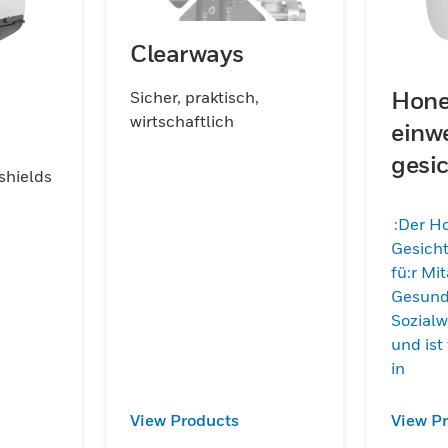
Clearways
Hone
Sicher, praktisch,
wirtschaftlich
einw
gesi
shields
:Der H
Gesich
fü:r Mi
Gesund
Sozialw
und ist
in
View Products
View P