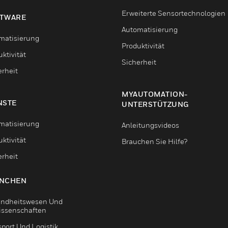
Erweiterte Sensortechnologien
TWARE
Automatisierung
matisierung
Produktivität
ktivität
Sicherheit
erheit
MYAUTOMATION-
NSTE
UNTERSTÜTZUNG
matisierung
Anleitungsvideos
ktivität
Brauchen Sie Hilfe?
erheit
NCHEN
ndheitswesen Und
issenschaften
sport Und Logistik