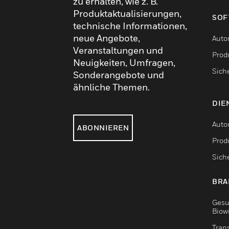
zu erhalten, wie z. B.
Produktaktualisierungen,
SOF
technische Informationen,
neue Angebote,
Auto
Veranstaltungen und
Produ
Neuigkeiten, Umfragen,
Sich
Sonderangebote und
ähnliche Themen.
DIE
Auto
ABONNIEREN
Produ
Sich
BRA
Gesu
Biow
Tran