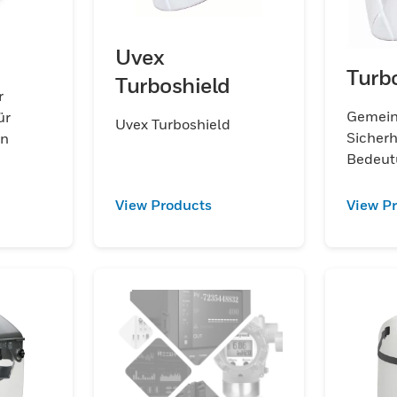
Uvex
Turb
Turboshield
r
Gemein
ür
Uvex Turboshield
Sicherh
en
Bedeut
View Products
View P