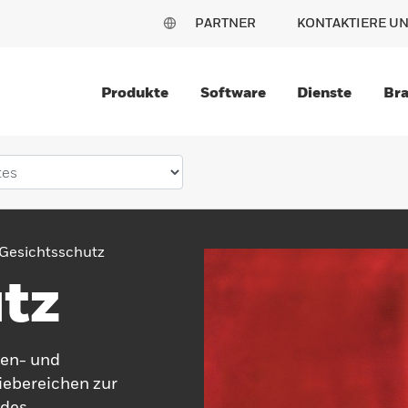
PARTNER
KONTAKTIERE U
Produkte
Software
Dienste
Br
Gesichtsschutz
tz
gen- und
iebereichen zur
 des