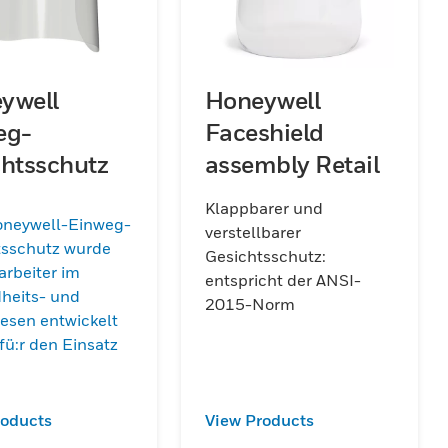
ywell
Honeywell
eg-
Faceshield
chtsschutz
assembly Retail
Klappbarer und
oneywell-Einweg-
verstellbarer
tsschutz wurde
Gesichtsschutz:
tarbeiter im
entspricht der ANSI-
heits- und
2015-Norm
esen entwickelt
 fü:r den Einsatz
roducts
View Products