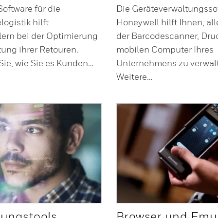
oftware für die
Die Geräteverwaltungsso
gistik hilft
Honeywell hilft Ihnen, al
ern bei der Optimierung
der Barcodescanner, Dru
ung ihrer Retouren.
mobilen Computer Ihres
ie, wie Sie es Kunden…
Unternehmens zu verwal
Weitere…
lungstools
Browser und Emu