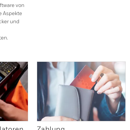
ftware von
le Aspekte
cker und
ten.
latoren
Zahlung