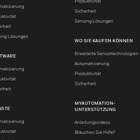
Produktivität
matisierung
Sicherheit
ktivität
Sensing Lösungen
erheit
ing Lösungen
WO SIE KAUFEN KÖNNEN
Erweiterte Sensortechnologien
TWARE
Automatisierung
matisierung
Produktivität
ktivität
Sicherheit
erheit
MYAUTOMATION-
NSTE
UNTERSTÜTZUNG
matisierung
Anleitungsvideos
ktivität
Brauchen Sie Hilfe?