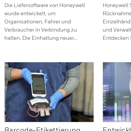
Die Liefersoftware von Honeywell
Honeywell S
wurde entwickelt, um
Rücknahmelo
Organisationen, Fahrer und
Einzelhändl
Verbraucher in Verbindung zu
und Verwalt
halten. Die Einhaltung neuer…
Entdecken S
Barcode-Etikettierung
Entwick