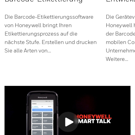
Die Barcode-Etikettierungssoftware
Die Geräte
von Honeywell bringt Ihren
Honeywell h
Etikettierungsprozess auf die
der Barcod
nächste Stufe. Erstellen und drucken
mobilen Co
Sie alle Arten von…
Unternehme
Weitere…