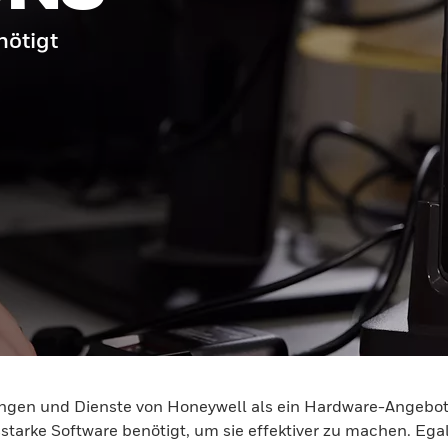
ötigt
gen und Dienste von Honeywell als ein Hardware-Angebot. D
starke Software benötigt, um sie effektiver zu machen. Ega