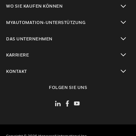
toggle view
WO SIE KAUFEN KÖNNEN
toggle view
MYAUTOMATION-UNTERSTÜTZUNG
toggle view
DAS UNTERNEHMEN
toggle view
KARRIERE
toggle view
KONTAKT
toggle view
FOLGEN SIE UNS
Copyright © 2026 Honeywell International Inc