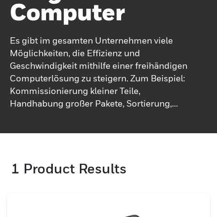
Computer
Es gibt im gesamten Unternehmen viele
Möglichkeiten, die Effizienz und
Geschwindigkeit mithilfe einer freihändigen
Computerlösung zu steigern. Zum Beispiel:
Kommissionierung kleiner Teile,
Handhabung großer Pakete, Sortierung,
Beladung von LKWs.Die tragbaren
Computer von Honeywell sind in einer
Reihe von Produkten erhältlich, vom
ultrakompakten Mini Mobile bis hin zu
1
Product Results
Computern mit vollem Funktionsumfang,
und liefern Ihren Benutzern die
Arbeitsablaufdaten Sie müssen die
Produktivität auf ein neues Niveau bringen.