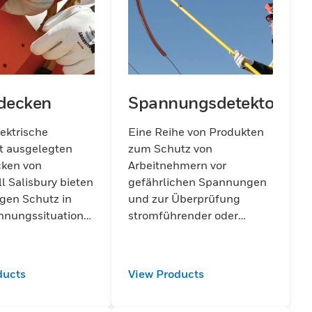
rdecken
Spannungsdetektoren
lektrische
Eine Reihe von Produkten
t ausgelegten
zum Schutz von
cken von
Arbeitnehmern vor
 Salisbury bieten
gefährlichen Spannungen
igen Schutz in
und zur Überprüfung
nungssituationen
stromführender oder
rleisten die
stromloser Leiter.
t der
hmer unter
ducts
View Products
ng strenger
vorschriften.