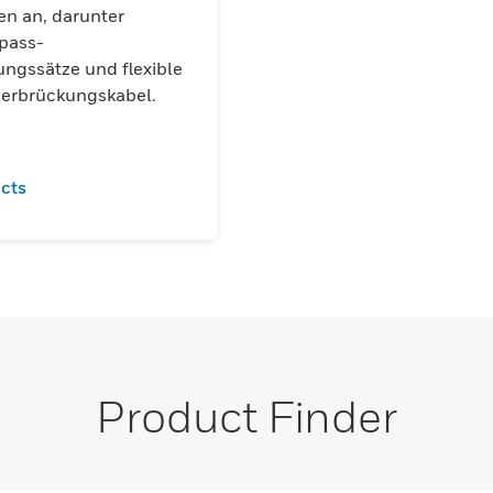
n an, darunter
ypass-
ngssätze und flexible
Überbrückungskabel.
cts
Product Finder