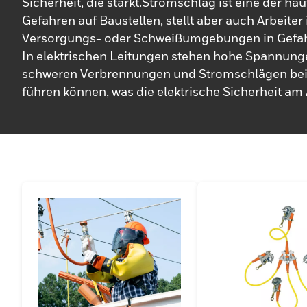
Sicherheit, die stärkt.Stromschlag ist eine der häu
Gefahren auf Baustellen, stellt aber auch Arbeiter 
Versorgungs- oder Schweißumgebungen in Gefah
In elektrischen Leitungen stehen hohe Spannunge
schweren Verbrennungen und Stromschlägen bei 
führen können, was die elektrische Sicherheit am 
noch wichtiger macht.Honeywell Salisbury sorgt 
Jahrhundert für die Sicherheit der Arbeiter am Arb
Unsere hochwertigen elektrischen Sicherheitswe
kleidung retten Leben, indem sie es Arbeitern er
gefährlichen Bedingungen sicher zu arbeiten.