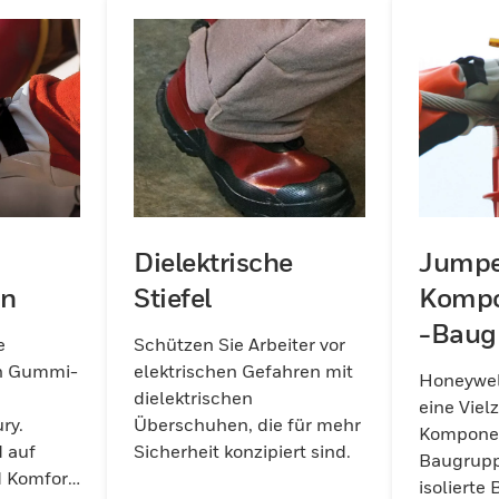
Entdecken Sie unser
Sortiment für
zuverlässigen Schutz.
Dielektrische
Jumpe
en
Stiefel
Kompo
-Baug
e
Schützen Sie Arbeiter vor
en Gummi-
elektrischen Gefahren mit
Honeywell
dielektrischen
eine Viel
ry.
Überschuhen, die für mehr
Komponen
 auf
Sicherheit konzipiert sind.
Baugrupp
d Komfort
isolierte