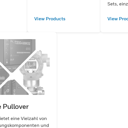
eten
Sets, ein
utz bei
Erdungs
flexible 
View Products
View Pro
Kabel.
e Pullover
ietet eine Vielzahl von
ungskomponenten und