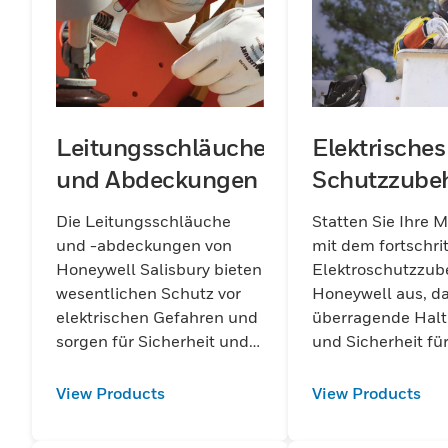
Leitungsschläuche
Elektrisches
und Abdeckungen
Schutzzube
Die Leitungsschläuche
Statten Sie Ihre M
und -abdeckungen von
mit dem fortschri
Honeywell Salisbury bieten
Elektroschutzzub
wesentlichen Schutz vor
Honeywell aus, d
elektrischen Gefahren und
überragende Halt
sorgen für Sicherheit und
und Sicherheit fü
Zuverlässigkeit in
anspruchsvolle in
Umgebungen mit hohem
Elektroaufgaben b
View Products
View Products
Risiko.