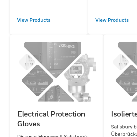
ausgelegt und bi
erstklassigen Sch
Elektroarbeiten.
View Products
View Products
Electrical Protection
Isoliert
Gloves
Salisbury b
Überbrück
Discover Honeywell Salisbury's