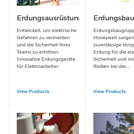
Erdungsausrüstung
Erdungsbau
Entwickelt, um elektrische
Erdungsbaugrupp
Gefahren zu vermeiden
Honeywell sorgen 
und die Sicherheit Ihres
zuverlässige tem
Teams zu erhöhen.
Erdung für die el
Innovative Erdungsgeräte
Sicherheit und m
für Elektroarbeiter.
Risiken bei der
Gerätewartung in
Industrie- und
Versorgungsanw
View Products
View Products
Entwickelt für
Langlebigkeit un
Leistung.