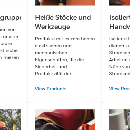
gruppen
Heiße Stöcke und
Isolier
Werkzeuge
Handw
en von
für eine
Produkte mit extrem hohen
Isoliert
poräre
elektrischen und
dienen z
ektrische
mechanischen
Stromsch
inimieren
Eigenschaften, die die
Arbeiten 
Sicherheit und
Nähe von
Produktivität der
Stromkrei
Arbeitnehmer
die Gewäh
endungen.
gewährleisten.
Sicherhei
View Products
View Pro
Wartungs
d
Reparatu
unerlässl