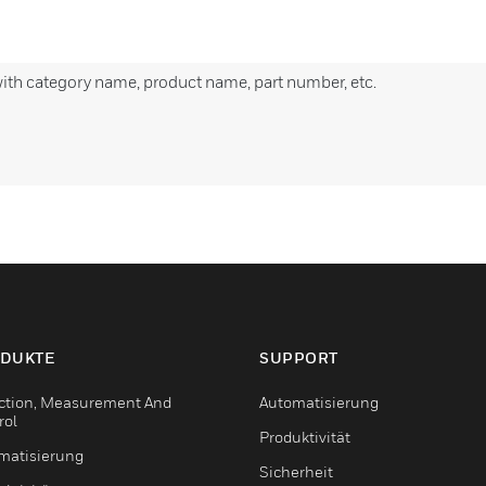
with category name, product name, part number, etc.
DUKTE
SUPPORT
ction, Measurement And
Automatisierung
rol
Produktivität
matisierung
Sicherheit