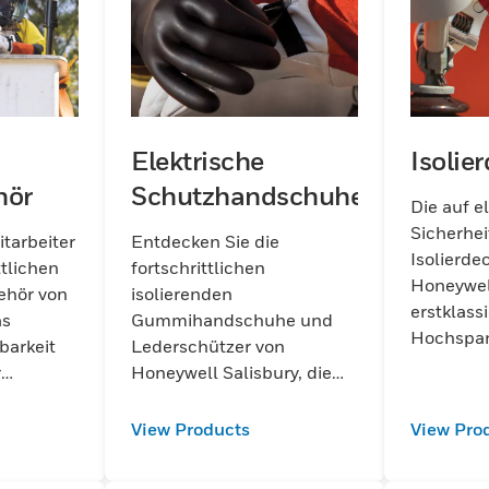
Elektrische
Isolie
hör
Schutzhandschuhe
Die auf e
Sicherhei
itarbeiter
Entdecken Sie die
Isolierde
ttlichen
fortschrittlichen
Honeywell
ehör von
isolierenden
erstklass
as
Gummihandschuhe und
Hochspan
barkeit
Lederschützer von
und gewäh
r
Honeywell Salisbury, die
Sicherhei
dustrielle
für maximale Sicherheit
Arbeitne
ietet.
und Komfort in
View Products
View Pro
Einhaltu
gefährlichen Umgebungen
Branchen
entwickelt wurden.