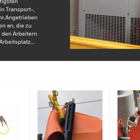
figsten
in Transport-,
r.Angetrieben
n an, die zu
den Arbeitern
Arbeitsplatz
seit über einem
eitsplatz.
rkzeuge und -
möglichen, unter