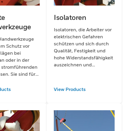
te
Isolatoren
erkzeuge
Isolatoren, die Arbeiter vor
elektrischen Gefahren
e Handwerkzeuge
schützen und sich durch
um Schutz vor
Qualität, Festigkeit und
lägen bei
hohe Widerstandsfähigkeit
an oder in der
auszeichnen und
 stromführenden
gleichzeitig die
sen. Sie sind für
Industriestandards
rleistung der
übertreffen.
t bei elektrischen
ducts
View Products
- und
rarbeiten
ich.