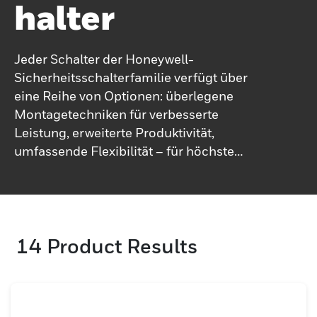
Halter
Jeder Schalter der Honeywell-
Sicherheitsschalterfamilie verfügt über
eine Reihe von Optionen: überlegene
Montagetechniken für verbesserte
Leistung, erweiterte Produktivität,
umfassende Flexibilität – für höchste
Sicherheit. Das Portfolio umfasst
schlüsselbetätigte Verriegelungsschalter,
Seilzugschalter, Scharnierschalter,
Schlüssel- und Magnetschlüsselschalter
14
Product Results
sowie zwangsöffnende Kontakte.
Endbenutzer und OEMs stehen alle vor der
gleichen Herausforderung: die
Gewährleistung der Geräteproduktivität bei
gleichzeitiger Einhaltung globaler