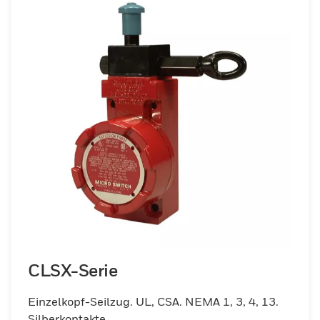
Sicherheitsstandards am Arbeitsplatz.
Honeywell bietet
Sicherheitsschalterlösungen, die mit dem
beeindruckendsten Portfolio und den
beeindruckendsten
Sicherheitsschalterlösungen dazu
beitragen, jeden Test zu bestehen – für
jeden wichtigen, anwendungsspezifischen
Bedarf. Es handelt sich um eines der
umfangreichsten verfügbaren Sortimente
an Größen, Dichtungsalternativen,
Gehäusematerialien, Betätigertypen und
Kontaktoptionen. Alles unterstützt durch
erstklassigen Honeywell-Service und
CLSX-Serie
globalen Support.
Einzelkopf-Seilzug. UL, CSA. NEMA 1, 3, 4, 13.
Silberkontakte