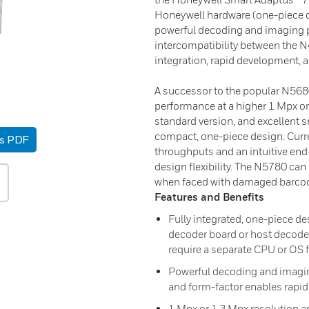
Honeywell hardware (one-piece de
powerful decoding and imaging p
intercompatibility between the N
integration, rapid development, an
A successor to the popular N5680
performance at a higher 1 Mpx or 
standard version, and excellent 
compact, one-piece design. Curr
as PDF
throughputs and an intuitive en
design flexibility. The N5780 ca
when faced with damaged barcode
Features and Benefits
Fully integrated, one-piece de
decoder board or host decod
require a separate CPU or OS f
Powerful decoding and imagin
and form-factor enables rapi
1 Mpx or 1.3 Mpx resolution a