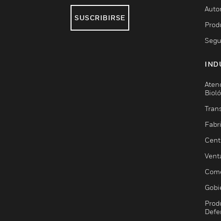
Auto
SUSCRIBIRSE
Prod
Segu
IND
Aten
Biol
Trans
Fabr
Cent
Vent
Come
Gobi
Prod
Defe