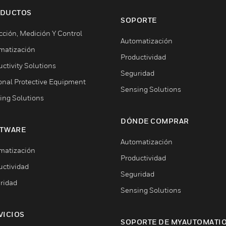
DUCTOS
SOPORTE
cción, Medición Y Control
Automatización
matización
Productividad
ctivity Solutions
Seguridad
onal Protective Equipment
Sensing Solutions
ing Solutions
DÓNDE COMPRAR
TWARE
Automatización
matización
Productividad
uctividad
Seguridad
ridad
Sensing Solutions
VICIOS
SOPORTE DE MYAUTOMATI