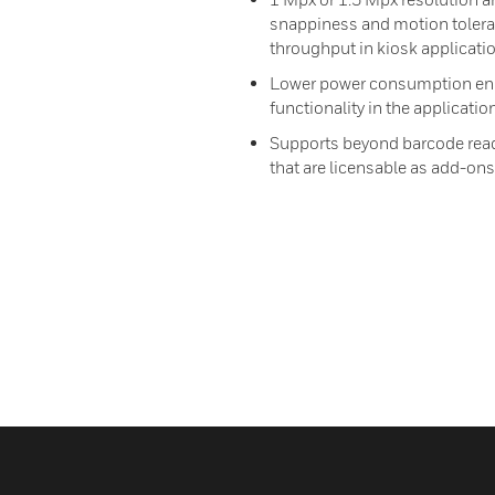
snappiness and motion toleran
throughput in kiosk applicati
Lower power consumption enh
functionality in the applicatio
Supports beyond barcode read
that are licensable as add-o