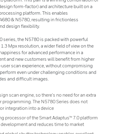
sign form-factor) and architecture built on a
rocessing platform. This enables
4680 & N5780, resulting in frictionless
d design flexibility.
 series, the N5780 is packed with powerful
1.3 Mpx resolution, a wider field of view on the
snappiness for advanced performance in a
ent and new customers will benefit from higher
d-user scan experience, without compromising
n perform even under challenging conditions and
s and difficult images.
sign scan engine, so there's no need for an extra
er programming. The N5780 Series does not
or integration into a device
g processor of the Smart Adaptus™ 7.0 platform
d development and reduces time to market
nd global shutter technology enables excellent