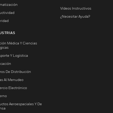
matización
Vídeos Instructivos
uctividad
¿Necesitar Ayuda?
ridad
USTRIAS
ción Médica Y Ciencias
ógicas
porte Y Logística
icación
ros De Distribución
as Al Menudeo
rcio Electrónico
erno
uctos Aeroespaciales Y De
nsa