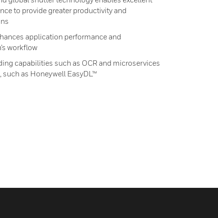
ce to provide greater productivity and
ons
ances application performance and
n’s workflow
ing capabilities such as OCR and microservices
ns, such as Honeywell EasyDL™