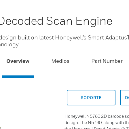
Decoded Scan Engine
esign built on latest Honeywell’s Smart Adaptus
hnology
Overview
Medios
Part Number
SOPORTE
D
Honeywell N5780 2D barcode sca
design. The N5780, along with t
the Honeywell Smart Adaptus™ 7.0