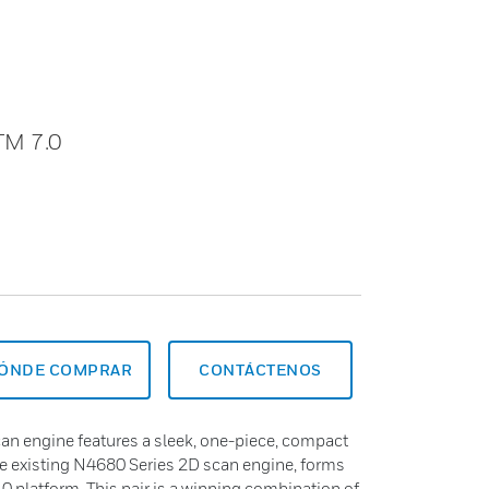
TM 7.0
ÓNDE COMPRAR
CONTÁCTENOS
n engine features a sleek, one-piece, compact
he existing N4680 Series 2D scan engine, forms
 platform. This pair is a winning combination of