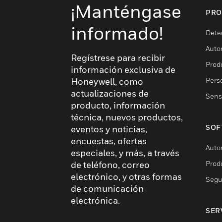
¡Manténgase
PRO
informado!
Dete
Auto
Regístrese para recibir
Produ
información exclusiva de
Pers
Honeywell, como
actualizaciones de
Sens
producto, información
técnica, nuevos productos,
SOF
eventos y noticias,
encuestas, ofertas
Auto
especiales, y más, a través
Prod
de teléfono, correo
electrónico, y otras formas
Segu
de comunicación
electrónica.
SER