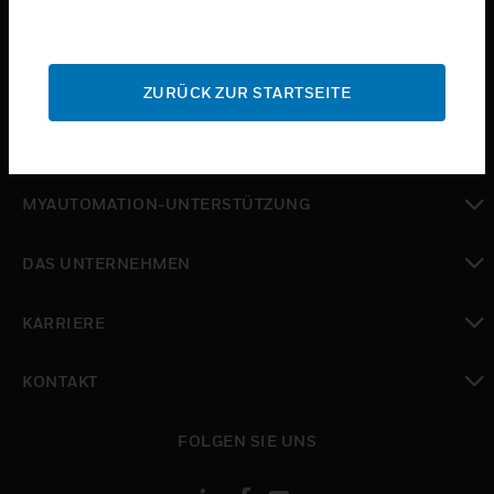
toggle view
BRANCHEN
toggle view
SUPPORT
ZURÜCK ZUR STARTSEITE
toggle view
WO SIE KAUFEN KÖNNEN
toggle view
MYAUTOMATION-UNTERSTÜTZUNG
toggle view
DAS UNTERNEHMEN
toggle view
KARRIERE
toggle view
KONTAKT
toggle view
FOLGEN SIE UNS