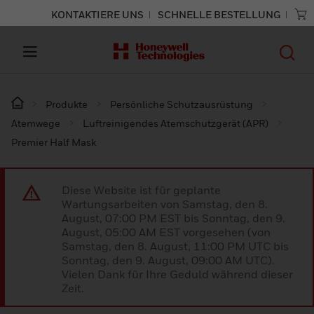
KONTAKTIERE UNS
SCHNELLE BESTELLUNG
Produkte
Persönliche Schutzausrüstung
Atemwege
Luftreinigendes Atemschutzgerät (APR)
Premier Half Mask
Diese Website ist für geplante
Wartungsarbeiten von Samstag, den 8.
August, 07:00 PM EST bis Sonntag, den 9.
August, 05:00 AM EST vorgesehen (von
Samstag, den 8. August, 11:00 PM UTC bis
Sonntag, den 9. August, 09:00 AM UTC).
Vielen Dank für Ihre Geduld während dieser
Zeit.