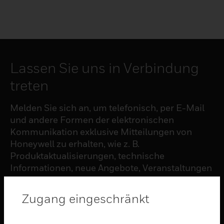
Lassen Sie uns in Verbindung
treten
Melden Sie sich an, um telefonisch, per E-Mail
und andere Formen der elektronischen
Kommunikation exklusive Mitteilungen von
Honeywell zu erhalten, wie z. B.
Produktaktualisierungen, technische
Informationen, neue Angebote, Veranstaltungen
und Neuigkeiten, Umfragen, Sonderangebote
und ähnliche Themen.
Zugang eingeschränkt
ABONNIEREN