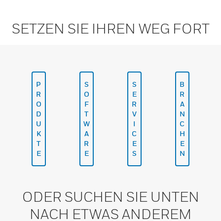
SETZEN SIE IHREN WEG FORT
P
S
S
B
R
O
E
R
O
F
R
A
D
T
V
N
U
W
I
C
K
A
C
H
T
R
E
E
E
E
S
N
ODER SUCHEN SIE UNTEN
NACH ETWAS ANDEREM