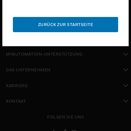
toggle view
BRANCHEN
toggle view
SUPPORT
ZURÜCK ZUR STARTSEITE
toggle view
WO SIE KAUFEN KÖNNEN
toggle view
MYAUTOMATION-UNTERSTÜTZUNG
toggle view
DAS UNTERNEHMEN
toggle view
KARRIERE
toggle view
KONTAKT
toggle view
FOLGEN SIE UNS