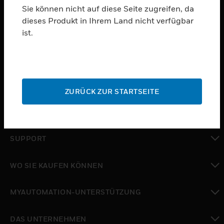
Sie können nicht auf diese Seite zugreifen, da
dieses Produkt in Ihrem Land nicht verfügbar
PRODUKTE
ist.
toggle view
SOFTWARE
toggle view
DIENSTE
ZURÜCK ZUR STARTSEITE
toggle view
BRANCHEN
toggle view
SUPPORT
toggle view
WO SIE KAUFEN KÖNNEN
toggle view
MYAUTOMATION-UNTERSTÜTZUNG
toggle view
DAS UNTERNEHMEN