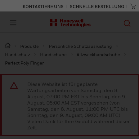
KONTAKTIERE UNS
SCHNELLE BESTELLUNG
Produkte
Persönliche Schutzausrüstung
Handschutz
Handschuhe
Allzweckhandschuhe
Perfect Poly Finger
Diese Website ist für geplante
Wartungsarbeiten von Samstag, den 8.
August, 07:00 PM EST bis Sonntag, den 9.
August, 05:00 AM EST vorgesehen (von
Samstag, den 8. August, 11:00 PM UTC bis
Sonntag, den 9. August, 09:00 AM UTC).
Vielen Dank für Ihre Geduld während dieser
Zeit.