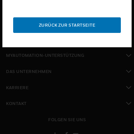
toggle view
BRANCHEN
toggle view
SUPPORT
ZURÜCK ZUR STARTSEITE
toggle view
WO SIE KAUFEN KÖNNEN
toggle view
MYAUTOMATION-UNTERSTÜTZUNG
toggle view
DAS UNTERNEHMEN
toggle view
KARRIERE
toggle view
KONTAKT
toggle view
FOLGEN SIE UNS