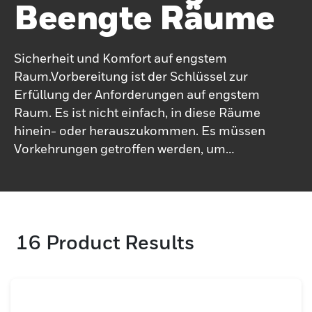
Beengte Räume
Sicherheit und Komfort auf engstem
Raum.Vorbereitung ist der Schlüssel zur
Erfüllung der Anforderungen auf engstem
Raum. Es ist nicht einfach, in diese Räume
hinein- oder herauszukommen. Es müssen
Vorkehrungen getroffen werden, um
Arbeitnehmer vor vielen Gefahren zu
schützen. Zu den Lösungen für beengte
Räume von Honeywell gehören eine
Einzelstativlösung, die einfach zu
16
Product Results
transportieren und schnell zu installieren
ist, ein leichtes Armsystem, ein Bergungslift
und mehr.