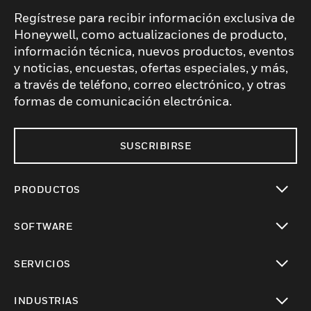
más limpio y seguro. Además, algunas
Regístrese para recibir información exclusiva de
bases están fabricadas con zinc para
Honeywell, como actualizaciones de producto,
información técnica, nuevos productos, eventos
brindar resistencia y soporte adicionales
y noticias, encuestas, ofertas especiales, y más,
para productos específicos. Nuestras cajas
a través de teléfono, correo electrónico, y otras
de conexiones son compatibles con todas
formas de comunicación electrónica.
las unidades de instalación y vienen
equipadas con abrazaderas de expansión y
retención para un ajuste seguro. Con ILC,
SUSCRIBIRSE
puede confiar en que está equipado con los
mejores accesorios para sus necesidades
PRODUCTOS
de instalación.
Cambiar vista
SOFTWARE
Cambiar vista
SERVICIOS
Cambiar vista
INDUSTRIAS