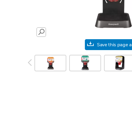
SEARCH
Save this page 
prev