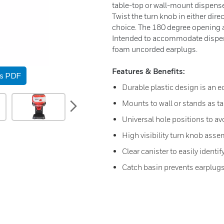
table-top or wall-mount dispense
Twist the turn knob in either dire
choice. The 180 degree opening a
Intended to accommodate dispens
foam uncorded earplugs.
Features & Benefits:
as PDF
Durable plastic design is an 
next
Mounts to wall or stands as t
Universal hole positions to a
High visibility turn knob asse
Clear canister to easily identi
Catch basin prevents earplugs