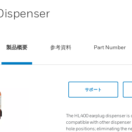
Dispenser
製品概要
参考資料
Part Number
サポート
The HL400 earplug dispenser is d
compatible with other dispenser
hole positions; eliminating the nee