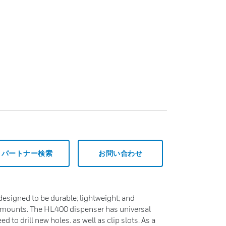
パートナー検索
お問い合わせ
esigned to be durable; lightweight; and
 mounts. The HL400 dispenser has universal
d to drill new holes. as well as clip slots. As a