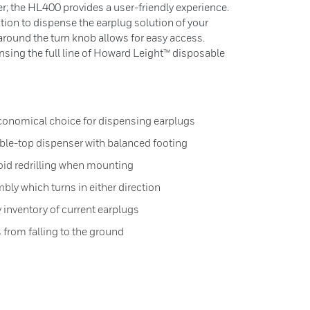
r; the HL400 provides a user-friendly experience.
ction to dispense the earplug solution of your
round the turn knob allows for easy access.
ing the full line of Howard Leight™ disposable
economical choice for dispensing earplugs
able-top dispenser with balanced footing
void redrilling when mounting
mbly which turns in either direction
fy inventory of current earplugs
 from falling to the ground