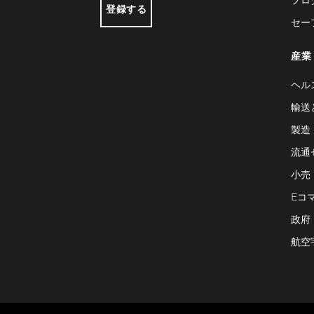
登録する
セー
産業
ヘル
輸送
製造
流通
小売
Eコ
政府
航空