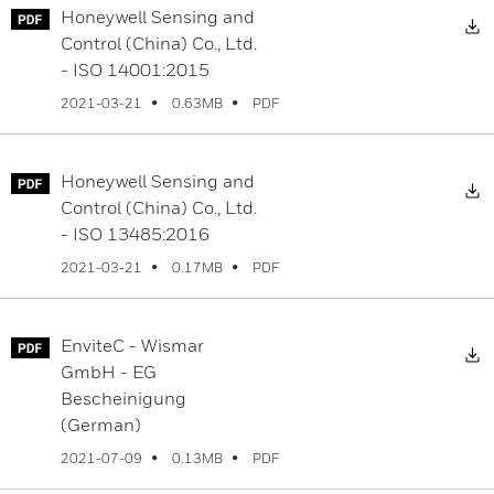
Honeywell Sensing and
D
Control (China) Co., Ltd.
- ISO 14001:2015
PDF
2021-03-21
0.63MB
Honeywell Sensing and
D
Control (China) Co., Ltd.
- ISO 13485:2016
PDF
2021-03-21
0.17MB
EnviteC - Wismar
D
GmbH - EG
Bescheinigung
(German)
PDF
2021-07-09
0.13MB