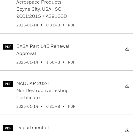
Aerospace Products,
Boyne City, USA, ISO
9001:2015 + AS9100D
PDF
2025-01-14
0.33MB
EASA Part 145 Renewal
D
Approval
PDF
2025-01-14
1.56MB
NADCAP 2024
D
NonDestructive Testing
Certificate
PDF
2025-01-14
0.31MB
Department of
D