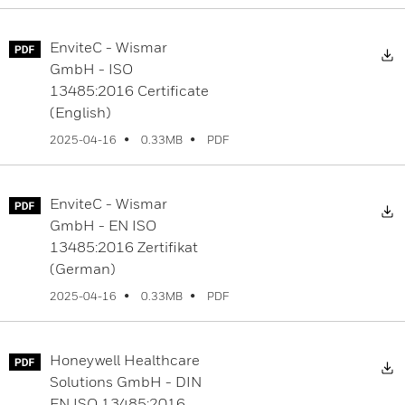
EnviteC - Wismar
D
GmbH - ISO
13485:2016 Certificate
(English)
PDF
2025-04-16
0.33MB
EnviteC - Wismar
D
GmbH - EN ISO
13485:2016 Zertifikat
(German)
PDF
2025-04-16
0.33MB
Honeywell Healthcare
D
Solutions GmbH - DIN
EN ISO 13485:2016