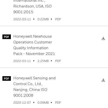
International Inc.,
Richardson, USA, ISO
9001:2015
PDF
2022-03-11
0.22MB
Honeywell Newhouse
D
Operations Customer
Quality Information
Pack - November 2021
PDF
2022-03-11
2.25MB
Honeywell Sensing and
D
Control Co., Ltd.,
Nanjing, China ISO
9001:2008
PDF
2020-12-07
0.09MB