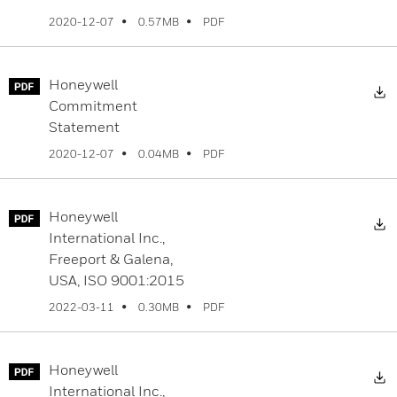
PDF
2020-12-07
0.57MB
Honeywell
D
Commitment
Statement
PDF
2020-12-07
0.04MB
Honeywell
D
International Inc.,
Freeport & Galena,
USA, ISO 9001:2015
PDF
2022-03-11
0.30MB
Honeywell
D
International Inc.,