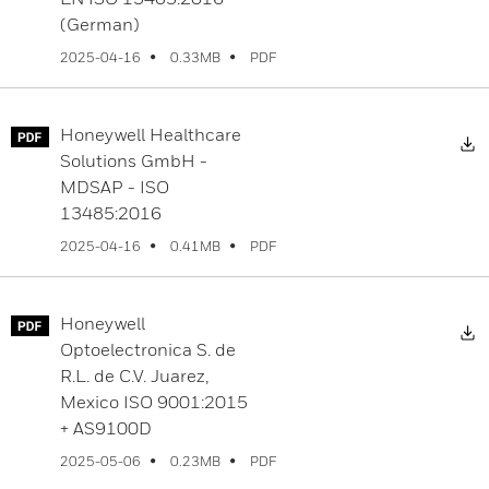
(German)
PDF
2025-04-16
0.33MB
Honeywell Healthcare
D
Solutions GmbH -
MDSAP - ISO
13485:2016
PDF
2025-04-16
0.41MB
Honeywell
D
Optoelectronica S. de
R.L. de C.V. Juarez,
Mexico ISO 9001:2015
+ AS9100D
PDF
2025-05-06
0.23MB