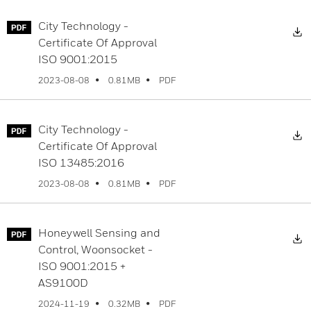
City Technology -
D
Certificate Of Approval
ISO 9001:2015
PDF
2023-08-08
0.81MB
City Technology -
D
Certificate Of Approval
ISO 13485:2016
PDF
2023-08-08
0.81MB
Honeywell Sensing and
D
Control, Woonsocket -
ISO 9001:2015 +
AS9100D
PDF
2024-11-19
0.32MB