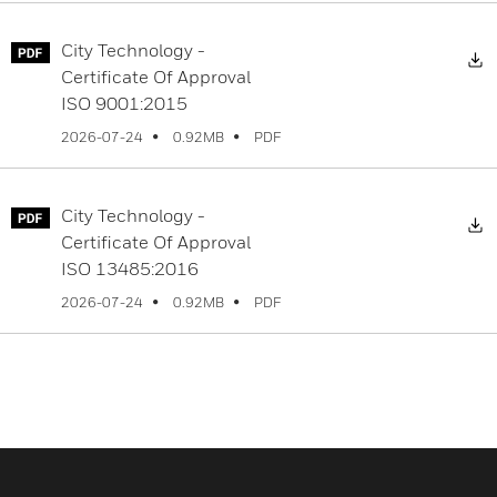
City Technology -
D
Certificate Of Approval
ISO 9001:2015
PDF
2026-07-24
0.92MB
City Technology -
D
Certificate Of Approval
ISO 13485:2016
PDF
2026-07-24
0.92MB