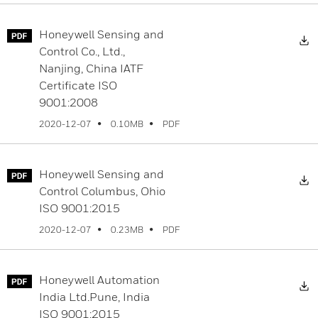
Honeywell Sensing and
D
Control Co., Ltd.,
Nanjing, China IATF
Certificate ISO
9001:2008
PDF
2020-12-07
0.10MB
Honeywell Sensing and
D
Control Columbus, Ohio
ISO 9001:2015
PDF
2020-12-07
0.23MB
Honeywell Automation
D
India Ltd.Pune, India
ISO 9001:2015