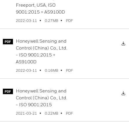
Freeport, USA, ISO
9001:2015 + AS9100D
PDF
2022-03-11
0.27MB
Honeywell Sensing and
D
Control (China) Co., Ltd.
- ISO 9001:2015 +
AS9100D
PDF
2022-03-11
0.16MB
Honeywell Sensing and
D
Control (China) Co., Ltd.
- ISO 9001:2015
PDF
2021-03-21
0.22MB