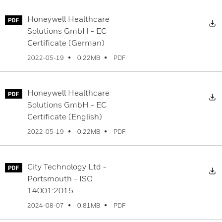
Honeywell Healthcare
D
Solutions GmbH - EC
Certificate (German)
PDF
2022-05-19
0.22MB
Honeywell Healthcare
D
Solutions GmbH - EC
Certificate (English)
PDF
2022-05-19
0.22MB
City Technology Ltd -
D
Portsmouth - ISO
14001:2015
PDF
2024-08-07
0.81MB