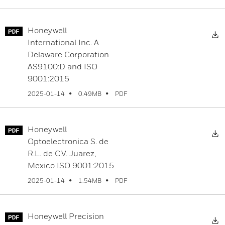
Honeywell
D
International Inc. A
Delaware Corporation
AS9100:D and ISO
9001:2015
PDF
2025-01-14
0.49MB
Honeywell
D
Optoelectronica S. de
R.L. de C.V. Juarez,
Mexico ISO 9001:2015
PDF
2025-01-14
1.54MB
Honeywell Precision
D