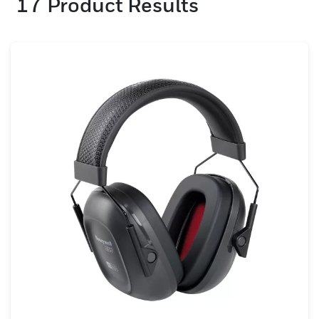
17
Product Results
ネントによりカスタム フィットが可能です。
メイクハネウェルのイヤーマフは賢明な決断
であり、最も過酷な作業でも信頼性の高い保
護と快適さを提供します。