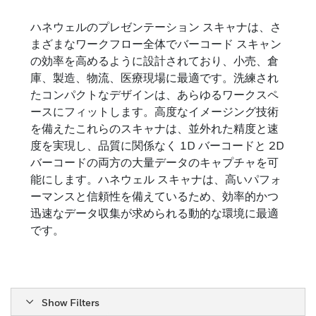
プレゼンテーションスキ
ャナ
ハネウェルのプレゼンテーション スキャナは、さ
まざまなワークフロー全体でバーコード スキャン
の効率を高めるように設計されており、小売、倉
ハンズフリー プレゼンテーション スキャナは、コ
ンパクトな設計で高速かつ信頼性の高いバーコー
庫、製造、物流、医療現場に最適です。洗練され
ド スキャンを実現します。
たコンパクトなデザインは、あらゆるワークスペ
ースにフィットします。高度なイメージング技術
を備えたこれらのスキャナは、並外れた精度と速
度を実現し、品質に関係なく 1D バーコードと 2D
バーコードの両方の大量データのキャプチャを可
能にします。ハネウェル スキャナは、高いパフォ
ーマンスと信頼性を備えているため、効率的かつ
迅速なデータ収集が求められる動的な環境に最適
です。
Show Filters