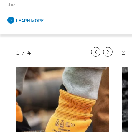
this…
LEARN MORE
1
/
4
2
/
Previous
Next