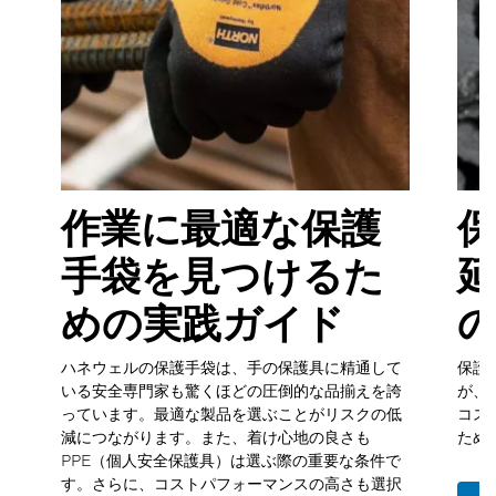
作業に最適な保護
手袋を見つけるた
延
めの実践ガイド
ハネウェルの保護手袋は、手の保護具に精通して
保護
の
いる安全専門家も驚くほどの圧倒的な品揃えを誇
が、
め
っています。最適な製品を選ぶことがリスクの低
コス
減につながります。また、着け心地の良さも
ため
か
PPE（個人安全保護具）は選ぶ際の重要な条件で
、
す。さらに、コストパフォーマンスの高さも選択
に