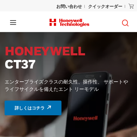
お問い合わせ
クイックオーダー
センシング
優れた
パフォーマンス
要求の厳しい産業や輸送環境では、精度と耐久性が必
須。
ハネウェルマイクロスイッチNGCシリーズ⼩型リミット
スイッチは、狭いスペー スや、条件が厳しく信頼性が重
要なアプリケーションに最先端のソリューション を提
供。