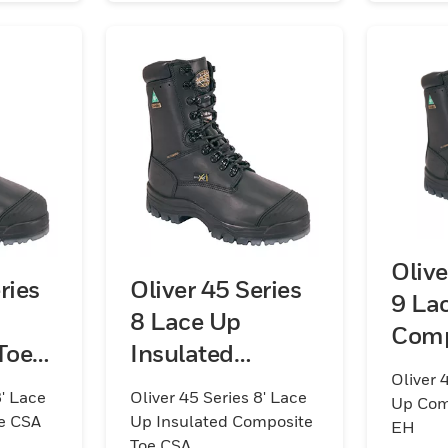
Hazard (EH) resistant
sole.
Olive
ries
Oliver 45 Series
9 La
8 Lace Up
Comp
Toe
Insulated
Oliver 
Composite Toe
8' Lace
Oliver 45 Series 8' Lace
Up Com
CSA
e CSA
Up Insulated Composite
EH
Toe CSA