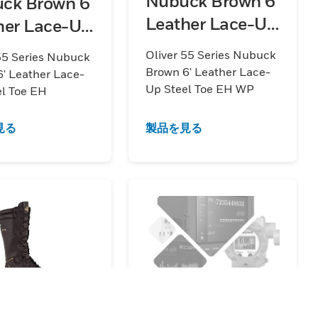
Nubuck Brown 6
ck Brown 6
Leather Lace-Up
her Lace-Up
Steel Toe EH WP
l Toe EH
Oliver 55 Series Nubuck
55 Series Nubuck
Brown 6' Leather Lace-
' Leather Lace-
Up Steel Toe EH WP
el Toe EH
見る
製品を見る