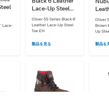
Black 6 Leather
Nubu
teel
Lace-Up Steel
Leat
Toe EH
Stee
Oliver 55 Series Black 6'
Oliver 
Leather Lace-Up Steel
7' Lace-
Brown 6
Toe EH
Up Ste
製品を見る
製品を