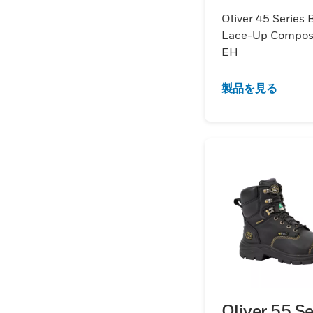
EH
Oliver 45 Series B
Lace-Up Composi
EH
製品を見る
Oliver 55 Se