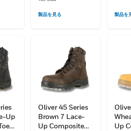
製品を見る
製品を
ries
Oliver 45 Series
Olive
ce-Up
Brown 7 Lace-
Whea
Toe
Up Composite
Up C