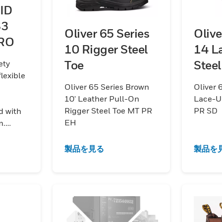
ID
S3
Oliver 65 Series
Olive
RO
10 Rigger Steel
14 L
Toe
Steel
ety
lexible
Oliver 65 Series Brown
Oliver 
10' Leather Pull-On
Lace-U
Rigger Steel Toe MT PR
PR SD
d with
EH
m.
 and
製品を見る
製品を
uncture
with
and EN