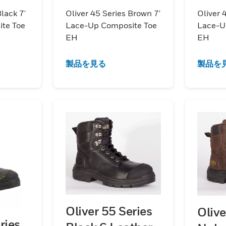
Toe EH
Toe 
lack 7'
Oliver 45 Series Brown 7'
Oliver 
te Toe
Lace-Up Composite Toe
Lace-U
EH
EH
製品を見る
製品を
Oliver 55 Series
Olive
ries