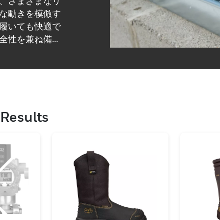
、さまざまなリ
な動きを模倣す
履いても快適で
全性を兼ね備え
Results