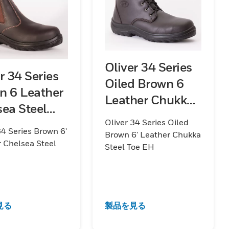
Oliver 34 Series
r 34 Series
Oiled Brown 6
n 6 Leather
Leather Chukka
sea Steel
Steel Toe EH
Oliver 34 Series Oiled
EH
34 Series Brown 6'
Brown 6' Leather Chukka
 Chelsea Steel
Steel Toe EH
見る
製品を見る