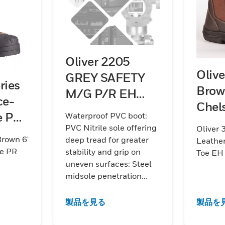
Oliver 2205
Olive
GREY SAFETY
ries
Brow
M/G P/R EH
ce-
Chel
GUMBOOT
e PR
Waterproof PVC boot:
Toe 
PVC Nitrile sole offering
Oliver 
Brown 6'
deep tread for greater
Leather
oe PR
stability and grip on
Toe EH
uneven surfaces: Steel
midsole penetration
protection: Metatarsal
protection: Two trim
製品を見る
製品を
heights: SRC slip
resistant: Electrical