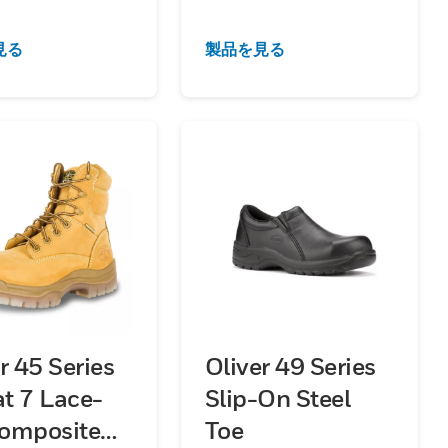
見る
製品を見る
r 45 Series
Oliver 49 Series
t 7 Lace-
Slip-On Steel
omposite
Toe