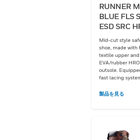
RUNNER M
BLUE FLS 
ESD SRC H
Mid-cut style saf
shoe, made with f
textile upper and
EVA/rubber HRO
outsole. Equippe
fast lacing syste
Fiberglass 200J
resistant toecap
製品を見る
composite antip
midsole. Comply 
EN 20345:2011 
61340-5-1:2016
standards