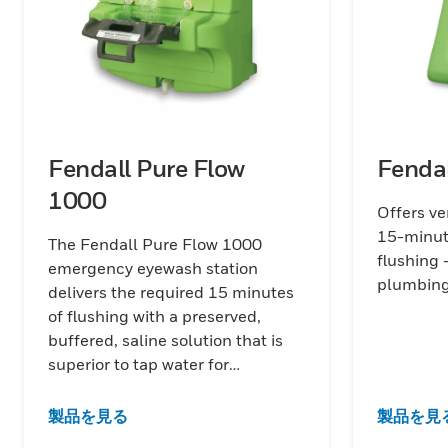
Fendall Pure Flow
Fendal
1000
Offers ve
15-minut
The Fendall Pure Flow 1000
flushing 
emergency eyewash station
plumbing
delivers the required 15 minutes
of flushing with a preserved,
buffered, saline solution that is
superior to tap water for
emergency eye care.
製品を見る
製品を見