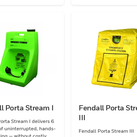
l Porta Stream I
Fendall Porta St
III
orta Stream I delivers 6
f uninterrupted, hands-
Fendall Porta Stream III
hing — without costly