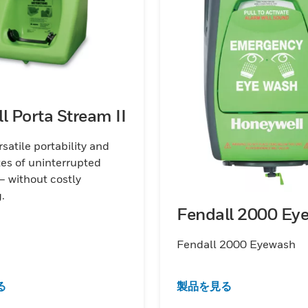
l Porta Stream II
rsatile portability and
es of uninterrupted
— without costly
.
Fendall 2000 Ey
Fendall 2000 Eyewash
る
製品を見る