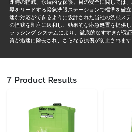
即時の軽減、永続的な保護。目の安全に関しては、
界をリードする緊急洗眼ステーションで標準を確立
速な対応ができるように設計された当社の洗眼ステ
の怪我を即座に緩和し、効果的な応急処置を提供し
ラッシング システムにより、徹底的なすすぎが保
質が迅速に除去され、さらなる損傷が防止されます
適さに対するハネウェルの取り組みは、緊急時の操
洗眼ステーションの人間工学に基づいた設計に明ら
構造により、最も要求の厳しい環境でも耐久性と信
ます。産業現場から研究室に至るまで、ハネウェル
7
Product Results
ョンは安全インフラの重要なコンポーネントです。
ーションは、関連するすべての安全基準および規制
り、品質と信頼性の保証を提供します。従業員の視
全な作業環境を促進するために、ハネウェルの緊急
ンを職場に設置してください。安全性と革新性に対
の献身的な取り組みを利用して、瞬時の救済と永続
してください。