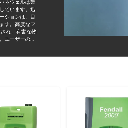
ハネウェルは業
しています。迅
ーションは、目
ます。高度なフ
証され、有害な物
。ユーザーの快
作を容易にする
かです。堅牢な
頼性が保証され
の洗眼ステーシ
当社の洗眼ステ
に準拠してお
力を保護し、安
洗眼ステーショ
するハネウェル
的な保護を実現