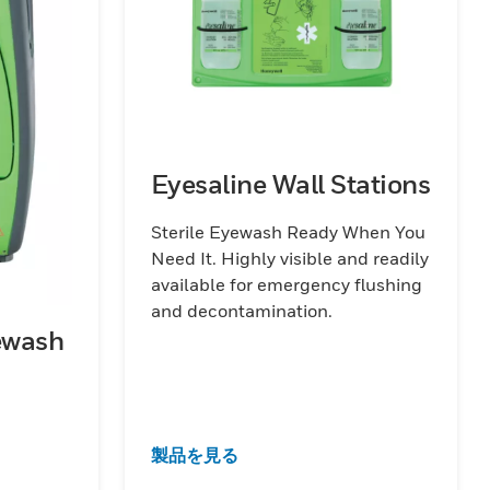
Eyesaline Wall Stations
Sterile Eyewash Ready When You
Need It. Highly visible and readily
available for emergency flushing
and decontamination.
ewash
製品を見る