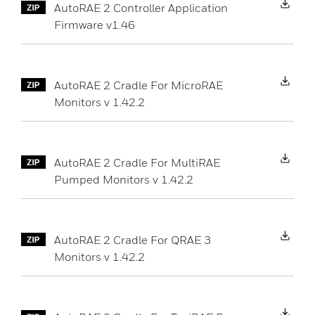
AutoRAE 2 Controller Application
Firmware v1.46
Do
AutoRAE 2 Cradle For MicroRAE
Monitors v 1.42.2
Do
AutoRAE 2 Cradle For MultiRAE
Pumped Monitors v 1.42.2
Do
AutoRAE 2 Cradle For QRAE 3
Monitors v 1.42.2
Do