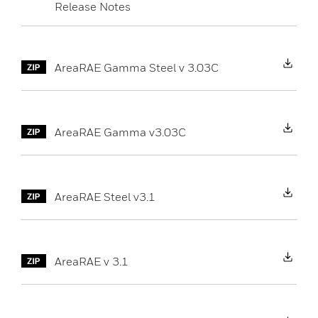
Release Notes
Do
AreaRAE Gamma Steel v 3.03C
Do
AreaRAE Gamma v3.03C
Do
AreaRAE Steel v3.1
Do
AreaRAE v 3.1
Do