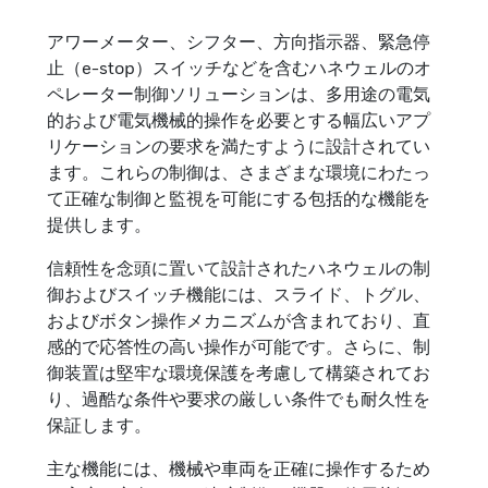
コントロールとインジケ
ーター
アワーメーター、シフター、方向指示器、緊急停
止（e-stop）スイッチなどを含むハネウェルのオ
ペレーター制御ソリューションは、多用途の電気
ハネウェルのアワーメーター、方向指示器、シフ
ター、非常停止スイッチなどは、多機能の電気/電
的および電気機械的操作を必要とする幅広いアプ
気機械制御を必要とするほとんどのアプリケーシ
リケーションの要求を満たすように設計されてい
ョンで利用できます。
ます。これらの制御は、さまざまな環境にわたっ
て正確な制御と監視を可能にする包括的な機能を
提供します。
信頼性を念頭に置いて設計されたハネウェルの制
御およびスイッチ機能には、スライド、トグル、
およびボタン操作メカニズムが含まれており、直
感的で応答性の高い操作が可能です。さらに、制
御装置は堅牢な環境保護を考慮して構築されてお
り、過酷な条件や要求の厳しい条件でも耐久性を
保証します。
主な機能には、機械や車両を正確に操作するため