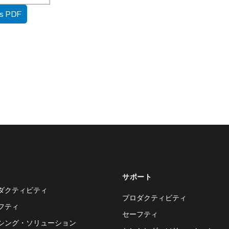
as PDF
サポート
ダクティビティ
プロダクティビティ
フティ
セーフティ
シング・ソリューション