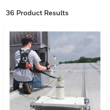
クションを提供します。当社の認定製造施設
36
Product Results
では、すべての製品が最高の品質基準を満た
していることを保証します。当社のアンカー
を閲覧するコネクタを接続し、高レベルの保
護を確保します。