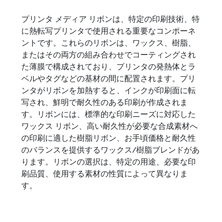
音声自動化ソリューショ
ン
プリンタ メディア リボンは、特定の印刷技術、特
に熱転写プリンタで使用される重要なコンポーネ
ントです。これらのリボンは、ワックス、樹脂、
Honeywell Voice テクノロジーにより、モバイル
ワーカーはハンズフリーで作業できるようになり
またはその両方の組み合わせでコーティングされ
ます。
た薄膜で構成されており、プリンタの発熱体とラ
ベルやタグなどの基材の間に配置されます。プリ
ンタがリボンを加熱すると、インクが印刷面に転
写され、鮮明で耐久性のある印刷が作成されま
す。リボンには、標準的な印刷ニーズに対応した
ワックス リボン、高い耐久性が必要な合成素材へ
の印刷に適した樹脂リボン、お手頃価格と耐久性
のバランスを提供するワックス/樹脂ブレンドがあ
ります。リボンの選択は、特定の用途、必要な印
刷品質、使用する素材の性質によって異なりま
す。