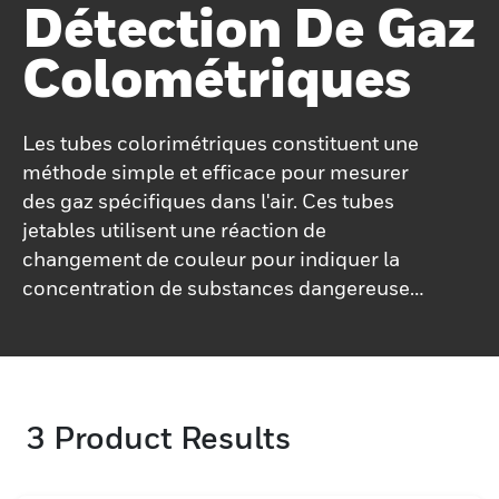
Détection De Gaz
Colométriques
Les tubes colorimétriques constituent une
méthode simple et efficace pour mesurer
des gaz spécifiques dans l'air. Ces tubes
jetables utilisent une réaction de
changement de couleur pour indiquer la
concentration de substances dangereuses.
Faciles à utiliser et ne nécessitant aucun
équipement spécial, nos tubes
colorimétriques sont idéaux pour des
contrôles ponctuels rapides dans diverses
3
Product Results
applications industrielles et
environnementales.