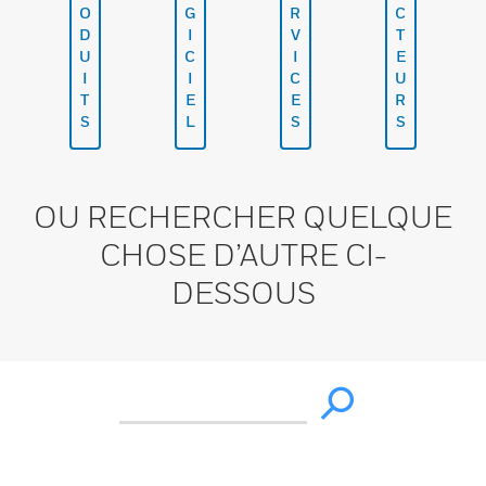
O
G
R
C
D
I
V
T
U
C
I
E
I
I
C
U
T
E
E
R
S
L
S
S
OU RECHERCHER QUELQUE
CHOSE D’AUTRE CI-
DESSOUS