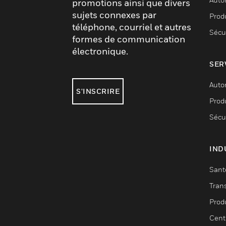
promotions ainsi que divers
sujets connexes par
Produ
téléphone, courriel et autres
Sécu
formes de communication
électronique.
SER
Auto
S'INSCRIRE
Produ
Sécu
IND
Sant
Tran
Prod
Cent