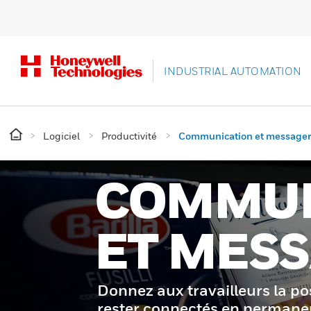
INDUSTRIAL AUTOMATION
Logiciel
Productivité
Communication et messager
COMMUN
ET MESS
Donnez aux travailleurs la pos
rester connectés en permane