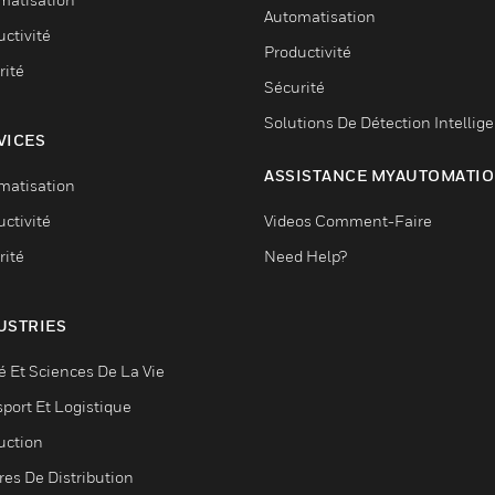
Automatisation
ctivité
Productivité
rité
Sécurité
Solutions De Détection Intellig
VICES
ASSISTANCE MYAUTOMATI
matisation
ctivité
Videos Comment-Faire
rité
Need Help?
USTRIES
é Et Sciences De La Vie
sport Et Logistique
uction
res De Distribution