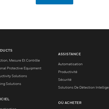
DUCTS
ASSISTANCE
ction, Mesure Et Contrôle
Automatisation
onal Protective Equipment
Productivité
ctivity Solutions
Sécurité
ing Solutions
Solutions De Détection Intellig
ICIEL
OÙ ACHETER
matisation