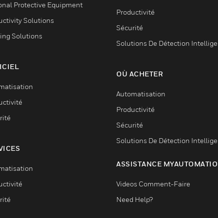
onal Protective Equipment
Productivité
ctivity Solutions
Sécurité
ing Solutions
Solutions De Détection Intellig
ICIEL
OÙ ACHETER
matisation
Automatisation
ctivité
Productivité
rité
Sécurité
Solutions De Détection Intellig
VICES
ASSISTANCE MYAUTOMATI
matisation
ctivité
Videos Comment-Faire
rité
Need Help?