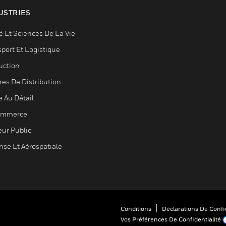
USTRIES
é Et Sciences De La Vie
sport Et Logistique
uction
res De Distribution
e Au Détail
ommerce
eur Public
nse Et Aérospatiale
Conditions
Déclarations De Confid
Vos Préférences De Confidentialité