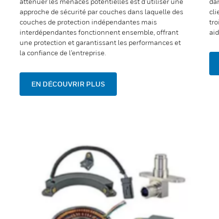
atténuer les menaces potentielles est d’utiliser une
dan
approche de sécurité par couches dans laquelle des
cli
couches de protection indépendantes mais
tro
interdépendantes fonctionnent ensemble, offrant
aid
une protection et garantissant les performances et
la confiance de l’entreprise.
EN DÉCOUVRIR PLUS